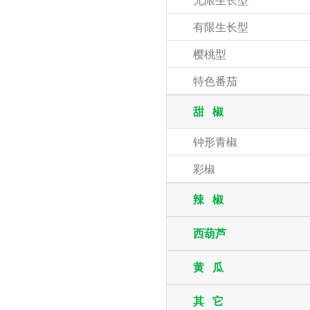
无限生长型
有限生长型
樱桃型
特色番茄
甜 椒
钟形青椒
彩椒
辣 椒
西葫芦
黄 瓜
其 它