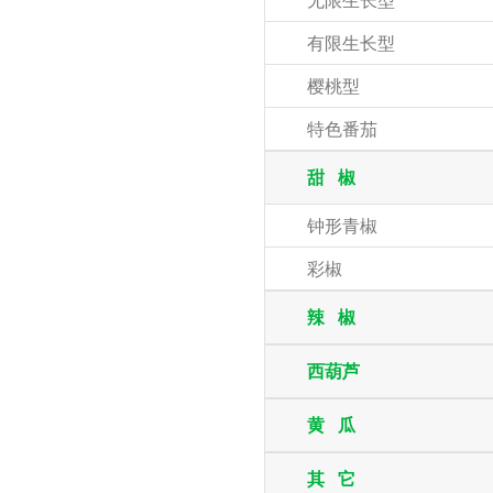
无限生长型
有限生长型
樱桃型
特色番茄
甜 椒
钟形青椒
彩椒
辣 椒
西葫芦
黄 瓜
其 它