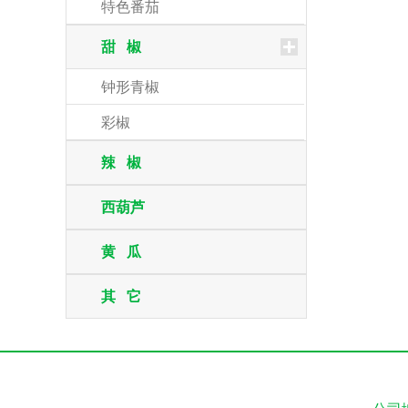
特色番茄
甜 椒
钟形青椒
彩椒
辣 椒
西葫芦
黄 瓜
其 它