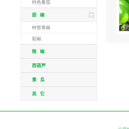
特色番茄
甜 椒
钟形青椒
彩椒
辣 椒
西葫芦
黄 瓜
其 它