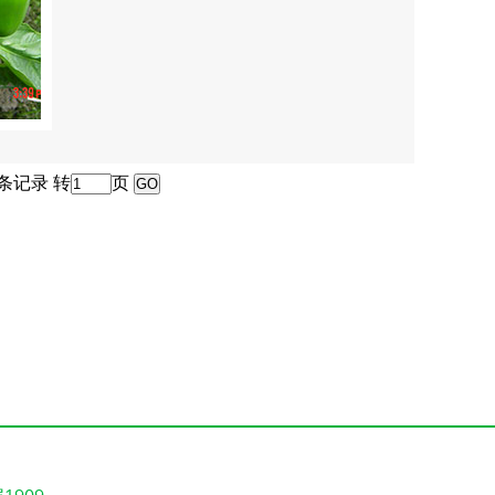
2条记录 转
页