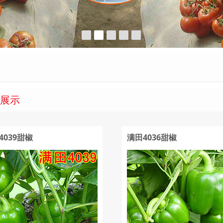
展示
4039甜椒
满田4036甜椒